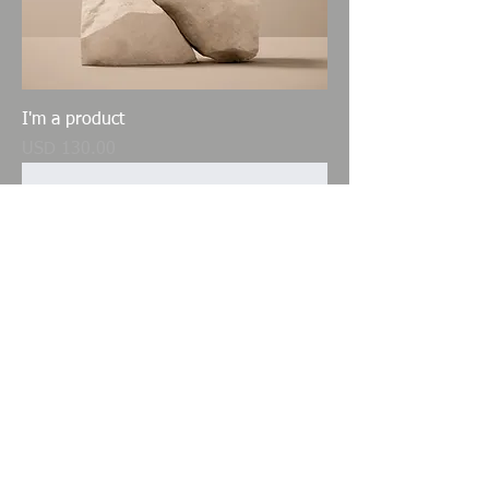
I'm a product
Precio
USD 130.00