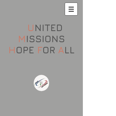
U
NITED
M
ISSIONS
H
OPE
F
OR
A
LL